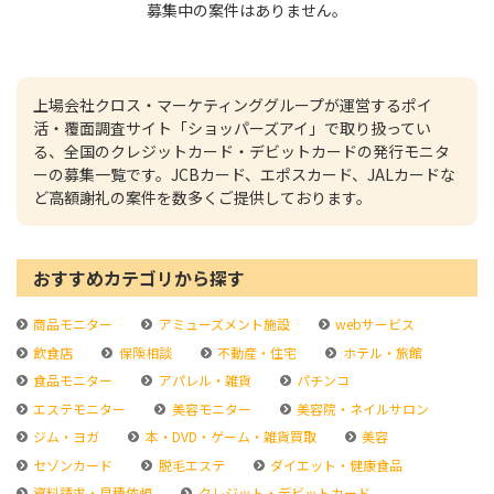
募集中の案件はありません。
上場会社クロス・マーケティンググループが運営するポイ
活・覆面調査サイト「ショッパーズアイ」で取り扱ってい
る、全国のクレジットカード・デビットカードの発行モニタ
ーの募集一覧です。JCBカード、エポスカード、JALカードな
ど高額謝礼の案件を数多くご提供しております。
おすすめカテゴリから探す
商品モニター
アミューズメント施設
webサービス
飲食店
保険相談
不動産・住宅
ホテル・旅館
食品モニター
アパレル・雑貨
パチンコ
エステモニター
美容モニター
美容院・ネイルサロン
ジム・ヨガ
本・DVD・ゲーム・雑貨買取
美容
セゾンカード
脱毛エステ
ダイエット・健康食品
資料請求・見積依頼
クレジット・デビットカード