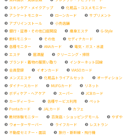
スキンケア・メイクアップ
化粧品・コスメモニター
アンケートモニター
ローンカード
サプリメント
アプリインストール
小売店舗
銀行・証券・その他口座開設
痩身エステ
G-Style
飲料モニター
その他
セディナカード
各種モニター
ANAカード
電気・ガス・水道
エステ
居酒屋
クリーニング・掃除
ブランド・着物の服買い取り
インターネット回線
会員登録
イオンカード
VIASOカード
メンズエステ
化粧品トライアルセット
オーディション
ダイナースカード
MUFGカード
リネット
ボディケア・ヘアケア
スーパー
JCBカード
カーディーラー
各種サービス利用
ペット
Pontaカード
JALカード
カフェ
教材体験モニター
百貨店・ショッピングモール
やずや
ウォーターサーバー
ライフカード
レストラン
不動産セミナー・面談
旅行・新幹線・飛行機