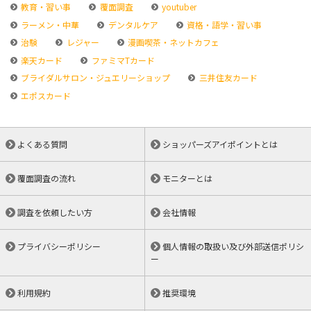
教育・習い事
覆面調査
youtuber
ラーメン・中華
デンタルケア
資格・語学・習い事
治験
レジャー
漫画喫茶・ネットカフェ
楽天カード
ファミマTカード
ブライダルサロン・ジュエリーショップ
三井住友カード
エポスカード
よくある質問
ショッパーズアイポイントとは
覆面調査の流れ
モニターとは
調査を依頼したい方
会社情報
プライバシーポリシー
個人情報の取扱い及び外部送信ポリシ
ー
利用規約
推奨環境