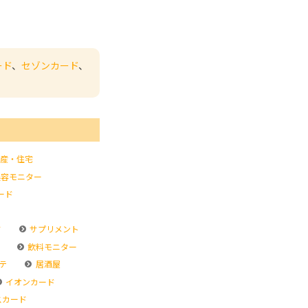
ード
、
セゾンカード
、
産・住宅
容モニター
ード
ド
サプリメント
飲料モニター
テ
居酒屋
イオンカード
スカード