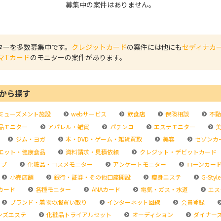
募集中の案件はありません。
ニターを多数募集中です。
クレジットカード
の案件には他にも
セディナカ
マTカード
のモニターの案件があります。
から探す
ミューズメント施設
webサービス
飲食店
保険相談
不動
品モニター
アパレル・雑貨
パチンコ
エステモニター
美
ジム・ヨガ
本・DVD・ゲーム・雑貨買取
美容
セゾンカ
エット・健康食品
資料請求・見積依頼
クレジット・デビットカード
ップ
化粧品・コスメモニター
アンケートモニター
ローンカー
小売店舗
銀行・証券・その他口座開設
痩身エステ
G-Style
カード
各種モニター
ANAカード
電気・ガス・水道
エス
ブランド・着物の服買い取り
インターネット回線
会員登録
ンズエステ
化粧品トライアルセット
オーディション
ダイナー