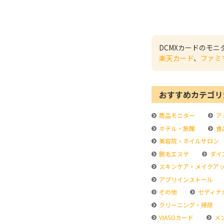
DCMXカードのモ
楽天カード
、
ファミ
おすすめカテゴリ
商品モニター
ア
ホテル・旅館
食
美容院・ネイルサロン
脱毛エステ
ダイ
スキンケア・メイクア
アプリインストール
その他
セディナ
クリーニング・掃除
VIASOカード
メ