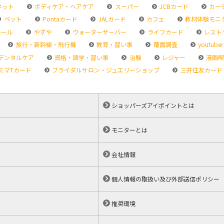
ネット
ボディケア・ヘアケア
スーパー
JCBカード
カー
ペット
Pontaカード
JALカード
カフェ
教材体験モニ
モール
やずや
ウォーターサーバー
ライフカード
レスト
旅行・新幹線・飛行機
教育・習い事
覆面調査
youtuber
デンタルケア
資格・語学・習い事
治験
レジャー
漫画喫
ミマTカード
ブライダルサロン・ジュエリーショップ
三井住友カード
ショッパーズアイポイントとは
モニターとは
会社情報
個人情報の取扱い及び外部送信ポリシー
推奨環境