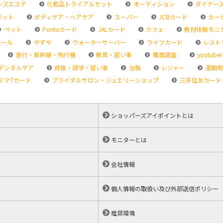
ンズエステ
化粧品トライアルセット
オーディション
ダイナー
ネット
ボディケア・ヘアケア
スーパー
JCBカード
カー
ペット
Pontaカード
JALカード
カフェ
教材体験モニ
モール
やずや
ウォーターサーバー
ライフカード
レスト
旅行・新幹線・飛行機
教育・習い事
覆面調査
youtuber
デンタルケア
資格・語学・習い事
治験
レジャー
漫画喫
ミマTカード
ブライダルサロン・ジュエリーショップ
三井住友カード
ショッパーズアイポイントとは
モニターとは
会社情報
個人情報の取扱い及び外部送信ポリシー
推奨環境