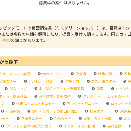
募集中の案件はありません。
ッピングモールの覆面調査員（ミステリーショッパー）は、百貨店・シ
つまたは複数の店舗を観察したり、提案を受けて調査します。同じカテ
ト施設
の調査があります。
から探す
ミューズメント施設
webサービス
飲食店
保険相談
不動
品モニター
アパレル・雑貨
パチンコ
エステモニター
美
ジム・ヨガ
本・DVD・ゲーム・雑貨買取
美容
セゾンカ
エット・健康食品
資料請求・見積依頼
クレジット・デビットカード
ップ
化粧品・コスメモニター
アンケートモニター
ローンカー
小売店舗
銀行・証券・その他口座開設
痩身エステ
G-Style
カード
各種モニター
ANAカード
電気・ガス・水道
エス
ブランド・着物の服買い取り
インターネット回線
会員登録