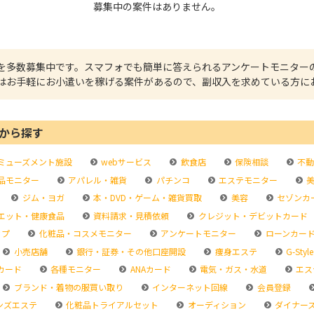
募集中の案件はありません。
を多数募集中です。スマフォでも簡単に答えられるアンケートモニター
はお手軽にお小遣いを稼げる案件があるので、副収入を求めている方に
から探す
ミューズメント施設
webサービス
飲食店
保険相談
不動
品モニター
アパレル・雑貨
パチンコ
エステモニター
美
ジム・ヨガ
本・DVD・ゲーム・雑貨買取
美容
セゾンカ
エット・健康食品
資料請求・見積依頼
クレジット・デビットカード
ップ
化粧品・コスメモニター
アンケートモニター
ローンカー
小売店舗
銀行・証券・その他口座開設
痩身エステ
G-Style
カード
各種モニター
ANAカード
電気・ガス・水道
エス
ブランド・着物の服買い取り
インターネット回線
会員登録
ンズエステ
化粧品トライアルセット
オーディション
ダイナー