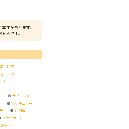
の案件があります。
お勧めです。
産・住宅
容モニター
ード
ド
サプリメント
飲料モニター
テ
居酒屋
イオンカード
スカード