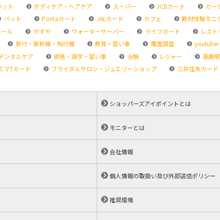
ネット
ボディケア・ヘアケア
スーパー
JCBカード
カー
ペット
Pontaカード
JALカード
カフェ
教材体験モニ
モール
やずや
ウォーターサーバー
ライフカード
レスト
旅行・新幹線・飛行機
教育・習い事
覆面調査
youtuber
デンタルケア
資格・語学・習い事
治験
レジャー
漫画喫
ミマTカード
ブライダルサロン・ジュエリーショップ
三井住友カード
ショッパーズアイポイントとは
モニターとは
会社情報
個人情報の取扱い及び外部送信ポリシー
推奨環境