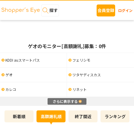
探す
会員登録
ログイン
ゲオのモニター[高額謝礼]募集：0件
KDDI auスマートパス
フェリシモ
ゲオ
ツタヤディスカス
カレコ
リネット
さらに表示する
新着順
高額謝礼順
終了間近
ランキング