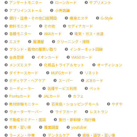
アンケートモニター
ローンカード
サプリメント
アプリインストール
小売店舗
銀行・証券・その他口座開設
痩身エステ
G-Style
飲料モニター
その他
セディナカード
各種モニター
ANAカード
電気・ガス・水道
エステ
居酒屋
クリーニング・掃除
ブランド・着物の服買い取り
インターネット回線
会員登録
イオンカード
VIASOカード
メンズエステ
化粧品トライアルセット
オーディション
ダイナースカード
MUFGカード
リネット
ボディケア・ヘアケア
スーパー
JCBカード
カーディーラー
各種サービス利用
ペット
Pontaカード
JALカード
カフェ
教材体験モニター
百貨店・ショッピングモール
やずや
ウォーターサーバー
ライフカード
レストラン
不動産セミナー・面談
旅行・新幹線・飛行機
教育・習い事
覆面調査
youtuber
ラーメン・中華
デンタルケア
資格・語学・習い事