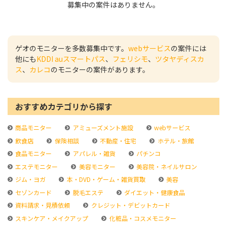
募集中の案件はありません。
ゲオのモニターを多数募集中です。
webサービス
の案件には
他にも
KDDI auスマートパス
、
フェリシモ
、
ツタヤディスカ
ス
、
カレコ
のモニターの案件があります。
おすすめカテゴリから探す
商品モニター
アミューズメント施設
webサービス
飲食店
保険相談
不動産・住宅
ホテル・旅館
食品モニター
アパレル・雑貨
パチンコ
エステモニター
美容モニター
美容院・ネイルサロン
ジム・ヨガ
本・DVD・ゲーム・雑貨買取
美容
セゾンカード
脱毛エステ
ダイエット・健康食品
資料請求・見積依頼
クレジット・デビットカード
スキンケア・メイクアップ
化粧品・コスメモニター