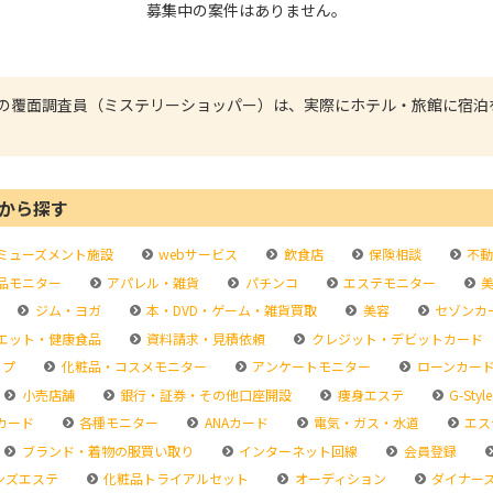
募集中の案件はありません。
の覆面調査員（ミステリーショッパー）は、実際にホテル・旅館に宿泊
から探す
ミューズメント施設
webサービス
飲食店
保険相談
不動
品モニター
アパレル・雑貨
パチンコ
エステモニター
美
ジム・ヨガ
本・DVD・ゲーム・雑貨買取
美容
セゾンカ
エット・健康食品
資料請求・見積依頼
クレジット・デビットカード
ップ
化粧品・コスメモニター
アンケートモニター
ローンカー
小売店舗
銀行・証券・その他口座開設
痩身エステ
G-Style
カード
各種モニター
ANAカード
電気・ガス・水道
エス
ブランド・着物の服買い取り
インターネット回線
会員登録
ンズエステ
化粧品トライアルセット
オーディション
ダイナー