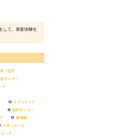
をして、接客体験を
産・住宅
容モニター
ード
ド
サプリメント
飲料モニター
テ
居酒屋
イオンカード
スカード