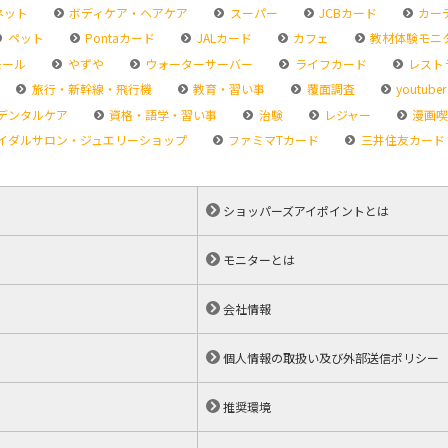
ネット
ボディケア・ヘアケア
スーパー
JCBカード
カー
ペット
Pontaカード
JALカード
カフェ
教材体験モニ
モール
やずや
ウォーターサーバー
ライフカード
レスト
旅行・新幹線・飛行機
教育・習い事
覆面調査
youtuber
デンタルケア
資格・語学・習い事
治験
レジャー
漫画喫
イダルサロン・ジュエリーショップ
ファミマTカード
三井住友カード
ショッパーズアイポイントとは
モニターとは
会社情報
個人情報の取扱い及び外部送信ポリシー
推奨環境