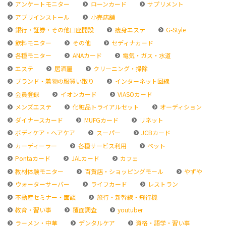
アンケートモニター
ローンカード
サプリメント
アプリインストール
小売店舗
銀行・証券・その他口座開設
痩身エステ
G-Style
飲料モニター
その他
セディナカード
各種モニター
ANAカード
電気・ガス・水道
エステ
居酒屋
クリーニング・掃除
ブランド・着物の服買い取り
インターネット回線
会員登録
イオンカード
VIASOカード
メンズエステ
化粧品トライアルセット
オーディション
ダイナースカード
MUFGカード
リネット
ボディケア・ヘアケア
スーパー
JCBカード
カーディーラー
各種サービス利用
ペット
Pontaカード
JALカード
カフェ
教材体験モニター
百貨店・ショッピングモール
やずや
ウォーターサーバー
ライフカード
レストラン
不動産セミナー・面談
旅行・新幹線・飛行機
教育・習い事
覆面調査
youtuber
ラーメン・中華
デンタルケア
資格・語学・習い事