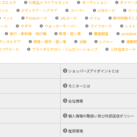
ンズエステ
化粧品トライアルセット
オーディション
ダイナー
ネット
ボディケア・ヘアケア
スーパー
JCBカード
カー
ペット
Pontaカード
JALカード
カフェ
教材体験モニ
モール
やずや
ウォーターサーバー
ライフカード
レスト
旅行・新幹線・飛行機
教育・習い事
覆面調査
youtuber
デンタルケア
資格・語学・習い事
治験
レジャー
漫画喫
ミマTカード
ブライダルサロン・ジュエリーショップ
三井住友カード
ショッパーズアイポイントとは
モニターとは
会社情報
個人情報の取扱い及び外部送信ポリシー
推奨環境