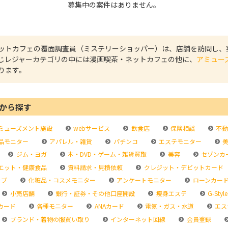
募集中の案件はありません。
ットカフェの覆面調査員（ミステリーショッパー）は、店舗を訪問し、
じレジャーカテゴリの中には漫画喫茶・ネットカフェの他に、
アミュー
ります。
から探す
ミューズメント施設
webサービス
飲食店
保険相談
不動
品モニター
アパレル・雑貨
パチンコ
エステモニター
美
ジム・ヨガ
本・DVD・ゲーム・雑貨買取
美容
セゾンカ
エット・健康食品
資料請求・見積依頼
クレジット・デビットカード
ップ
化粧品・コスメモニター
アンケートモニター
ローンカー
小売店舗
銀行・証券・その他口座開設
痩身エステ
G-Style
カード
各種モニター
ANAカード
電気・ガス・水道
エス
ブランド・着物の服買い取り
インターネット回線
会員登録