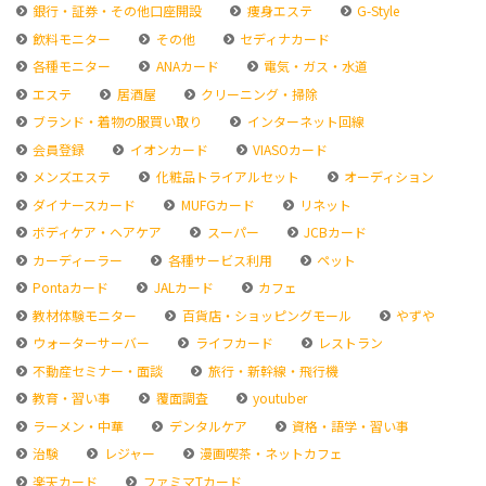
銀行・証券・その他口座開設
痩身エステ
G-Style
飲料モニター
その他
セディナカード
各種モニター
ANAカード
電気・ガス・水道
エステ
居酒屋
クリーニング・掃除
ブランド・着物の服買い取り
インターネット回線
会員登録
イオンカード
VIASOカード
メンズエステ
化粧品トライアルセット
オーディション
ダイナースカード
MUFGカード
リネット
ボディケア・ヘアケア
スーパー
JCBカード
カーディーラー
各種サービス利用
ペット
Pontaカード
JALカード
カフェ
教材体験モニター
百貨店・ショッピングモール
やずや
ウォーターサーバー
ライフカード
レストラン
不動産セミナー・面談
旅行・新幹線・飛行機
教育・習い事
覆面調査
youtuber
ラーメン・中華
デンタルケア
資格・語学・習い事
治験
レジャー
漫画喫茶・ネットカフェ
楽天カード
ファミマTカード