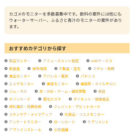
カゴメのモニターを多数募集中です。飲料の案件には他にも
ウォーターサーバー、ふるさと青汁のモニターの案件があり
ます。
おすすめカテゴリから探す
商品モニター
アミューズメント施設
webサービス
飲食店
保険相談
不動産・住宅
ホテル・旅館
食品モニター
アパレル・雑貨
パチンコ
エステモニター
美容モニター
美容院・ネイルサロン
ジム・ヨガ
本・DVD・ゲーム・雑貨買取
美容
セゾンカード
脱毛エステ
ダイエット・健康食品
資料請求・見積依頼
クレジット・デビットカード
スキンケア・メイクアップ
化粧品・コスメモニター
アンケートモニター
ローンカード
サプリメント
アプリインストール
小売店舗