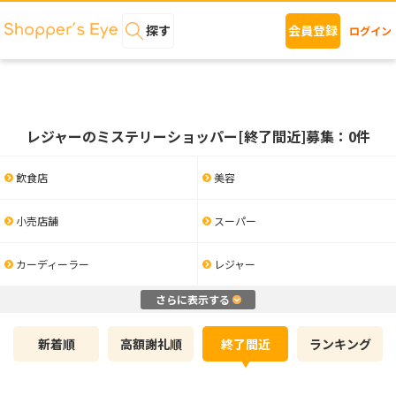
探す
会員登録
ログイン
レジャーのミステリーショッパー[終了間近]募集：0件
飲食店
美容
小売店舗
スーパー
カーディーラー
レジャー
さらに表示する
新着順
高額謝礼順
終了間近
ランキング