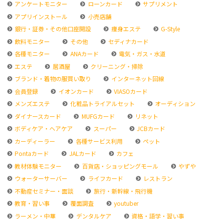
アンケートモニター
ローンカード
サプリメント
アプリインストール
小売店舗
銀行・証券・その他口座開設
痩身エステ
G-Style
飲料モニター
その他
セディナカード
各種モニター
ANAカード
電気・ガス・水道
エステ
居酒屋
クリーニング・掃除
ブランド・着物の服買い取り
インターネット回線
会員登録
イオンカード
VIASOカード
メンズエステ
化粧品トライアルセット
オーディション
ダイナースカード
MUFGカード
リネット
ボディケア・ヘアケア
スーパー
JCBカード
カーディーラー
各種サービス利用
ペット
Pontaカード
JALカード
カフェ
教材体験モニター
百貨店・ショッピングモール
やずや
ウォーターサーバー
ライフカード
レストラン
不動産セミナー・面談
旅行・新幹線・飛行機
教育・習い事
覆面調査
youtuber
ラーメン・中華
デンタルケア
資格・語学・習い事