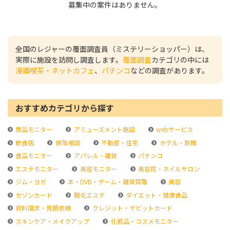
募集中の案件はありません。
全国のレジャーの覆面調査員（ミステリーショッパー）は、
実際に施設を訪問し調査します。
覆面調査
カテゴリの中には
漫画喫茶・ネットカフェ
、
パチンコ
などの調査があります。
おすすめカテゴリから探す
商品モニター
アミューズメント施設
webサービス
飲食店
保険相談
不動産・住宅
ホテル・旅館
食品モニター
アパレル・雑貨
パチンコ
エステモニター
美容モニター
美容院・ネイルサロン
ジム・ヨガ
本・DVD・ゲーム・雑貨買取
美容
セゾンカード
脱毛エステ
ダイエット・健康食品
資料請求・見積依頼
クレジット・デビットカード
スキンケア・メイクアップ
化粧品・コスメモニター