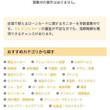
募集中の案件はありません。
全国で使えるローンカードに関するモニターを多数募集中で
す。
クレジットカード
の審査が不安な方でも、高額報酬を獲
得できるチャンスがあります。
おすすめカテゴリから探す
商品モニター
アミューズメント施設
webサービス
飲食店
保険相談
不動産・住宅
ホテル・旅館
食品モニター
アパレル・雑貨
パチンコ
エステモニター
美容モニター
美容院・ネイルサロン
ジム・ヨガ
本・DVD・ゲーム・雑貨買取
美容
セゾンカード
脱毛エステ
ダイエット・健康食品
資料請求・見積依頼
クレジット・デビットカード
スキンケア・メイクアップ
化粧品・コスメモニター