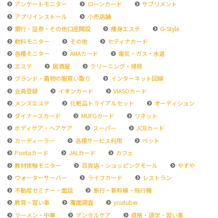
アンケートモニター
ローンカード
サプリメント
アプリインストール
小売店舗
銀行・証券・その他口座開設
痩身エステ
G-Style
飲料モニター
その他
セディナカード
各種モニター
ANAカード
電気・ガス・水道
エステ
居酒屋
クリーニング・掃除
ブランド・着物の服買い取り
インターネット回線
会員登録
イオンカード
VIASOカード
メンズエステ
化粧品トライアルセット
オーディション
ダイナースカード
MUFGカード
リネット
ボディケア・ヘアケア
スーパー
JCBカード
カーディーラー
各種サービス利用
ペット
Pontaカード
JALカード
カフェ
教材体験モニター
百貨店・ショッピングモール
やずや
ウォーターサーバー
ライフカード
レストラン
不動産セミナー・面談
旅行・新幹線・飛行機
教育・習い事
覆面調査
youtuber
ラーメン・中華
デンタルケア
資格・語学・習い事