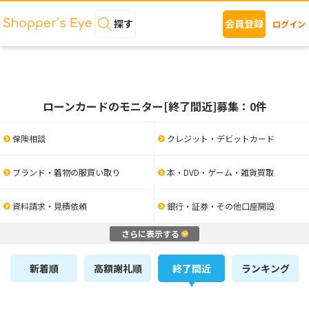
探す
会員登録
ログイン
ローンカードのモニター[終了間近]募集：0件
保険相談
クレジット・デビットカード
ブランド・着物の服買い取り
本・DVD・ゲーム・雑貨買取
資料請求・見積依頼
銀行・証券・その他口座開設
さらに表示する
新着順
高額謝礼順
終了間近
ランキング