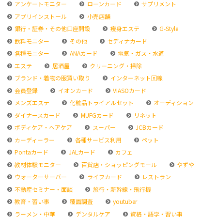
アンケートモニター
ローンカード
サプリメント
アプリインストール
小売店舗
銀行・証券・その他口座開設
痩身エステ
G-Style
飲料モニター
その他
セディナカード
各種モニター
ANAカード
電気・ガス・水道
エステ
居酒屋
クリーニング・掃除
ブランド・着物の服買い取り
インターネット回線
会員登録
イオンカード
VIASOカード
メンズエステ
化粧品トライアルセット
オーディション
ダイナースカード
MUFGカード
リネット
ボディケア・ヘアケア
スーパー
JCBカード
カーディーラー
各種サービス利用
ペット
Pontaカード
JALカード
カフェ
教材体験モニター
百貨店・ショッピングモール
やずや
ウォーターサーバー
ライフカード
レストラン
不動産セミナー・面談
旅行・新幹線・飛行機
教育・習い事
覆面調査
youtuber
ラーメン・中華
デンタルケア
資格・語学・習い事