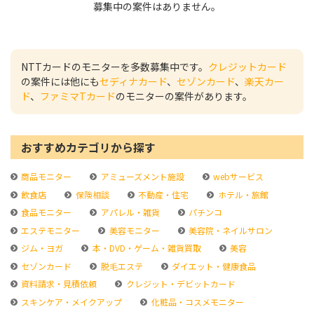
募集中の案件はありません。
NTTカードのモニターを多数募集中です。
クレジットカード
の案件には他にも
セディナカード
、
セゾンカード
、
楽天カー
ド
、
ファミマTカード
のモニターの案件があります。
おすすめカテゴリから探す
商品モニター
アミューズメント施設
webサービス
飲食店
保険相談
不動産・住宅
ホテル・旅館
食品モニター
アパレル・雑貨
パチンコ
エステモニター
美容モニター
美容院・ネイルサロン
ジム・ヨガ
本・DVD・ゲーム・雑貨買取
美容
セゾンカード
脱毛エステ
ダイエット・健康食品
資料請求・見積依頼
クレジット・デビットカード
スキンケア・メイクアップ
化粧品・コスメモニター