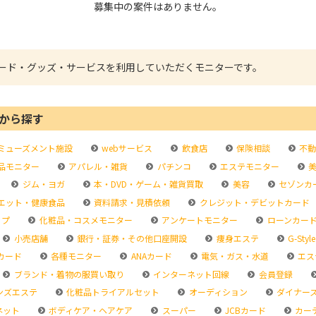
募集中の案件はありません。
ード・グッズ・サービスを利用していただくモニターです。
から探す
ミューズメント施設
webサービス
飲食店
保険相談
不動
品モニター
アパレル・雑貨
パチンコ
エステモニター
美
ジム・ヨガ
本・DVD・ゲーム・雑貨買取
美容
セゾンカ
エット・健康食品
資料請求・見積依頼
クレジット・デビットカード
ップ
化粧品・コスメモニター
アンケートモニター
ローンカー
小売店舗
銀行・証券・その他口座開設
痩身エステ
G-Style
カード
各種モニター
ANAカード
電気・ガス・水道
エス
ブランド・着物の服買い取り
インターネット回線
会員登録
ンズエステ
化粧品トライアルセット
オーディション
ダイナー
ネット
ボディケア・ヘアケア
スーパー
JCBカード
カー