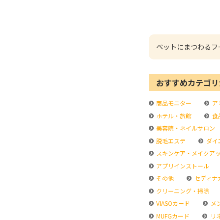
ペットにまつわるフ
おすすめカテゴリ
商品モニター
ア
ホテル・旅館
食
美容院・ネイルサロン
脱毛エステ
ダイ
スキンケア・メイクア
アプリインストール
その他
セディナ
クリーニング・掃除
VIASOカード
メ
MUFGカード
リ