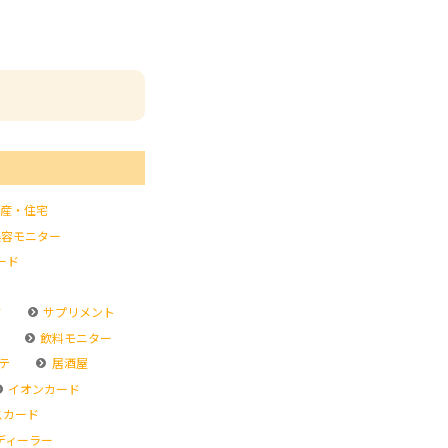
産・住宅
容モニター
ード
ド
サプリメント
飲料モニター
テ
居酒屋
イオンカード
スカード
ディーラー