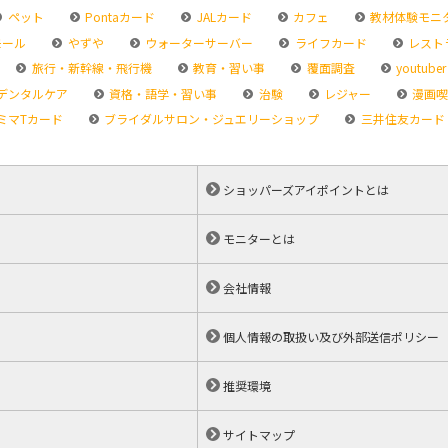
ペット
Pontaカード
JALカード
カフェ
教材体験モニ
モール
やずや
ウォーターサーバー
ライフカード
レスト
旅行・新幹線・飛行機
教育・習い事
覆面調査
youtuber
デンタルケア
資格・語学・習い事
治験
レジャー
漫画喫
ミマTカード
ブライダルサロン・ジュエリーショップ
三井住友カード
ショッパーズアイポイントとは
モニターとは
会社情報
個人情報の取扱い及び外部送信ポリシー
推奨環境
サイトマップ