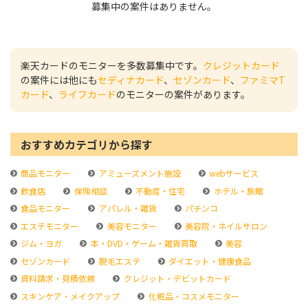
募集中の案件はありません。
楽天カードのモニターを多数募集中です。
クレジットカード
の案件には他にも
セディナカード
、
セゾンカード
、
ファミマT
カード
、
ライフカード
のモニターの案件があります。
おすすめカテゴリから探す
商品モニター
アミューズメント施設
webサービス
飲食店
保険相談
不動産・住宅
ホテル・旅館
食品モニター
アパレル・雑貨
パチンコ
エステモニター
美容モニター
美容院・ネイルサロン
ジム・ヨガ
本・DVD・ゲーム・雑貨買取
美容
セゾンカード
脱毛エステ
ダイエット・健康食品
資料請求・見積依頼
クレジット・デビットカード
スキンケア・メイクアップ
化粧品・コスメモニター