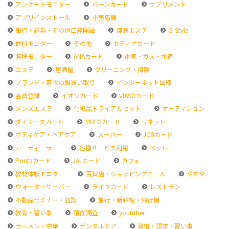
アンケートモニター
ローンカード
サプリメント
アプリインストール
小売店舗
銀行・証券・その他口座開設
痩身エステ
G-Style
飲料モニター
その他
セディナカード
各種モニター
ANAカード
電気・ガス・水道
エステ
居酒屋
クリーニング・掃除
ブランド・着物の服買い取り
インターネット回線
会員登録
イオンカード
VIASOカード
メンズエステ
化粧品トライアルセット
オーディション
ダイナースカード
MUFGカード
リネット
ボディケア・ヘアケア
スーパー
JCBカード
カーディーラー
各種サービス利用
ペット
Pontaカード
JALカード
カフェ
教材体験モニター
百貨店・ショッピングモール
やずや
ウォーターサーバー
ライフカード
レストラン
不動産セミナー・面談
旅行・新幹線・飛行機
教育・習い事
覆面調査
youtuber
ラーメン・中華
デンタルケア
資格・語学・習い事