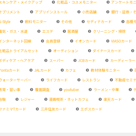
スキンケア・メイクアップ
化粧品・コスメモニター
アンケートモ
サプリメント
アプリインストール
小売店舗
銀行・証券・
-Style
飲料モニター
その他
セディナカード
各種
電気・ガス・水道
エステ
居酒屋
クリーニング・掃除
インターネット回線
会員登録
イオンカード
VIASOカード
化粧品トライアルセット
オーディション
ダイナースカード
ボディケア・ヘアケア
スーパー
JCBカード
カーディーラー
Pontaカード
JALカード
カフェ
教材体験モニター
ウォーターサーバー
ライフカード
レストラン
不動産セミ
教育・習い事
覆面調査
youtuber
ラーメン・中華
治験
レジャー
漫画喫茶・ネットカフェ
楽天カード
ファミマTカード
三井住友カード
エポスカード