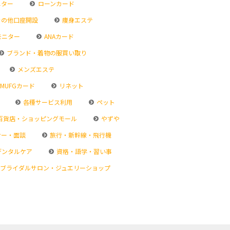
ニター
ローンカード
その他口座開設
痩身エステ
モニター
ANAカード
ブランド・着物の服買い取り
メンズエステ
MUFGカード
リネット
各種サービス利用
ペット
百貨店・ショッピングモール
やずや
ナー・面談
旅行・新幹線・飛行機
デンタルケア
資格・語学・習い事
ブライダルサロン・ジュエリーショップ