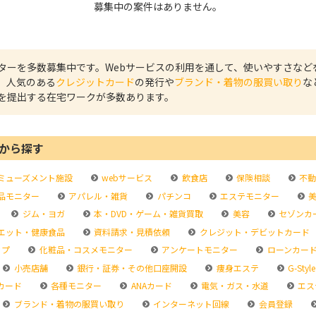
募集中の案件はありません。
ニターを多数募集中です。Webサービスの利用を通して、使いやすさなど
、人気のある
クレジットカード
の発行や
ブランド・着物の服買い取り
な
を提出する在宅ワークが多数あります。
から探す
ミューズメント施設
webサービス
飲食店
保険相談
不動
品モニター
アパレル・雑貨
パチンコ
エステモニター
美
ジム・ヨガ
本・DVD・ゲーム・雑貨買取
美容
セゾンカ
エット・健康食品
資料請求・見積依頼
クレジット・デビットカード
ップ
化粧品・コスメモニター
アンケートモニター
ローンカー
小売店舗
銀行・証券・その他口座開設
痩身エステ
G-Style
カード
各種モニター
ANAカード
電気・ガス・水道
エス
ブランド・着物の服買い取り
インターネット回線
会員登録