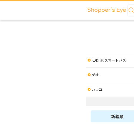
KDDI auスマートパス
ゲオ
カレコ
新着順