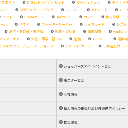
ンズエステ
化粧品トライアルセット
オーディション
ダイナー
ネット
ボディケア・ヘアケア
スーパー
JCBカード
カー
ペット
Pontaカード
JALカード
カフェ
教材体験モニ
モール
やずや
ウォーターサーバー
ライフカード
レスト
旅行・新幹線・飛行機
教育・習い事
覆面調査
youtuber
デンタルケア
資格・語学・習い事
治験
レジャー
漫画喫
イダルサロン・ジュエリーショップ
ファミマTカード
三井住友カード
ショッパーズアイポイントとは
モニターとは
会社情報
個人情報の取扱い及び外部送信ポリシー
推奨環境