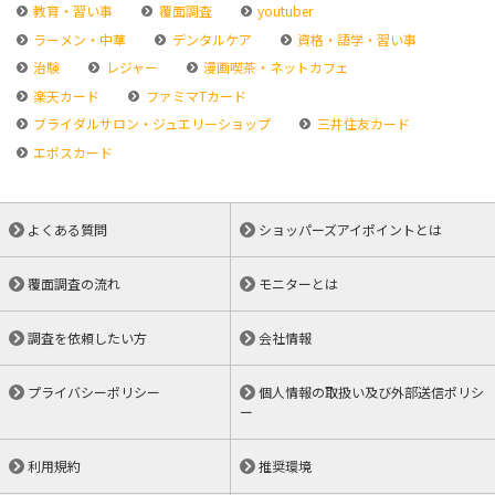
教育・習い事
覆面調査
youtuber
ラーメン・中華
デンタルケア
資格・語学・習い事
治験
レジャー
漫画喫茶・ネットカフェ
楽天カード
ファミマTカード
ブライダルサロン・ジュエリーショップ
三井住友カード
エポスカード
よくある質問
ショッパーズアイポイントとは
覆面調査の流れ
モニターとは
調査を依頼したい方
会社情報
プライバシーポリシー
個人情報の取扱い及び外部送信ポリシ
ー
利用規約
推奨環境