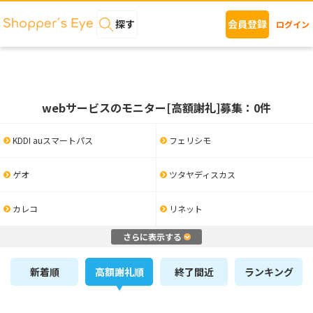
探す
会員登録
ログイン
webサービスのモニター[高額謝礼]募集：0件
KDDI auスマートパス
フェリシモ
ゲオ
ツタヤディスカス
カレコ
リネット
さらに表示する
新着順
高額謝礼順
終了間近
ランキング