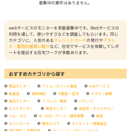
募集中の案件はありません。
webサービスのモニターを多数募集中です。Webサービスの
利用を通して、使いやすさなどを調査してもらいます。同じ
カテゴリに、人気のある
クレジットカード
の発行や
ブラン
ド・着物の服買い取り
など、在宅でサービスを体験してレポ
ートを提出する在宅ワークが多数あります。
おすすめカテゴリから探す
商品モニター
アミューズメント施設
webサービス
飲食店
保険相談
不動産・住宅
ホテル・旅館
食品モニター
アパレル・雑貨
パチンコ
エステモニター
美容モニター
美容院・ネイルサロン
ジム・ヨガ
本・DVD・ゲーム・雑貨買取
美容
セゾンカード
脱毛エステ
ダイエット・健康食品
資料請求・見積依頼
クレジット・デビットカード