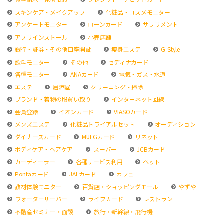
スキンケア・メイクアップ
化粧品・コスメモニター
アンケートモニター
ローンカード
サプリメント
アプリインストール
小売店舗
銀行・証券・その他口座開設
痩身エステ
G-Style
飲料モニター
その他
セディナカード
各種モニター
ANAカード
電気・ガス・水道
エステ
居酒屋
クリーニング・掃除
ブランド・着物の服買い取り
インターネット回線
会員登録
イオンカード
VIASOカード
メンズエステ
化粧品トライアルセット
オーディション
ダイナースカード
MUFGカード
リネット
ボディケア・ヘアケア
スーパー
JCBカード
カーディーラー
各種サービス利用
ペット
Pontaカード
JALカード
カフェ
教材体験モニター
百貨店・ショッピングモール
やずや
ウォーターサーバー
ライフカード
レストラン
不動産セミナー・面談
旅行・新幹線・飛行機