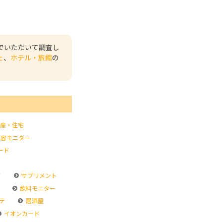
でいただいて調査し
ェ
、
ホテル・旅館
の
産・住宅
容モニター
ード
ド
サプリメント
飲料モニター
テ
居酒屋
イオンカード