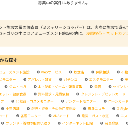
募集中の案件はありません。
ント施設の覆面調査員（ミステリーショッパー）は、実際に施設で遊ん
カテゴリの中にはアミューズメント施設の他に、
漫画喫茶・ネットカフ
から探す
ミューズメント施設
webサービス
飲食店
保険相談
不動
品モニター
アパレル・雑貨
パチンコ
エステモニター
美
ジム・ヨガ
本・DVD・ゲーム・雑貨買取
美容
セゾンカ
エット・健康食品
資料請求・見積依頼
クレジット・デビットカード
ップ
化粧品・コスメモニター
アンケートモニター
ローンカー
小売店舗
銀行・証券・その他口座開設
痩身エステ
G-Style
カード
各種モニター
ANAカード
電気・ガス・水道
エス
ブランド・着物の服買い取り
インターネット回線
会員登録