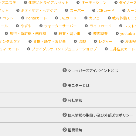
ンズエステ
化粧品トライアルセット
オーディション
ダイナー
ネット
ボディケア・ヘアケア
スーパー
JCBカード
カー
ペット
Pontaカード
JALカード
カフェ
教材体験モニ
モール
やずや
ウォーターサーバー
ライフカード
レスト
旅行・新幹線・飛行機
教育・習い事
覆面調査
youtuber
デンタルケア
資格・語学・習い事
治験
レジャー
漫画喫
ミマTカード
ブライダルサロン・ジュエリーショップ
三井住友カード
ショッパーズアイポイントとは
モニターとは
会社情報
個人情報の取扱い及び外部送信ポリシー
推奨環境