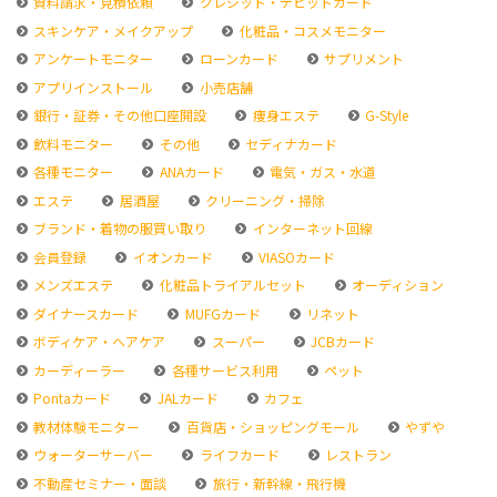
資料請求・見積依頼
クレジット・デビットカード
スキンケア・メイクアップ
化粧品・コスメモニター
アンケートモニター
ローンカード
サプリメント
アプリインストール
小売店舗
銀行・証券・その他口座開設
痩身エステ
G-Style
飲料モニター
その他
セディナカード
各種モニター
ANAカード
電気・ガス・水道
エステ
居酒屋
クリーニング・掃除
ブランド・着物の服買い取り
インターネット回線
会員登録
イオンカード
VIASOカード
メンズエステ
化粧品トライアルセット
オーディション
ダイナースカード
MUFGカード
リネット
ボディケア・ヘアケア
スーパー
JCBカード
カーディーラー
各種サービス利用
ペット
Pontaカード
JALカード
カフェ
教材体験モニター
百貨店・ショッピングモール
やずや
ウォーターサーバー
ライフカード
レストラン
不動産セミナー・面談
旅行・新幹線・飛行機