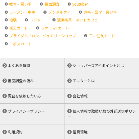
教育・習い事
覆面調査
youtuber
ラーメン・中華
デンタルケア
資格・語学・習い事
治験
レジャー
漫画喫茶・ネットカフェ
楽天カード
ファミマTカード
ブライダルサロン・ジュエリーショップ
三井住友カード
エポスカード
よくある質問
ショッパーズアイポイントとは
覆面調査の流れ
モニターとは
調査を依頼したい方
会社情報
プライバシーポリシー
個人情報の取扱い及び外部送信ポリシ
ー
利用規約
推奨環境