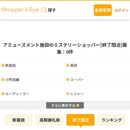
探す
会員登録
ログイン
アミューズメント施設のミステリーショッパー[終了間近]募
集：0件
飲食店
美容
小売店舗
スーパー
カーディーラー
レジャー
さらに表示する
新着順
高額謝礼順
終了間近
ランキング