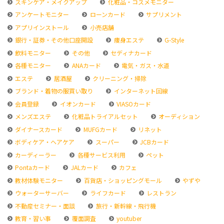
スキンケア・メイクアップ
化粧品・コスメモニター
アンケートモニター
ローンカード
サプリメント
アプリインストール
小売店舗
銀行・証券・その他口座開設
痩身エステ
G-Style
飲料モニター
その他
セディナカード
各種モニター
ANAカード
電気・ガス・水道
エステ
居酒屋
クリーニング・掃除
ブランド・着物の服買い取り
インターネット回線
会員登録
イオンカード
VIASOカード
メンズエステ
化粧品トライアルセット
オーディション
ダイナースカード
MUFGカード
リネット
ボディケア・ヘアケア
スーパー
JCBカード
カーディーラー
各種サービス利用
ペット
Pontaカード
JALカード
カフェ
教材体験モニター
百貨店・ショッピングモール
やずや
ウォーターサーバー
ライフカード
レストラン
不動産セミナー・面談
旅行・新幹線・飛行機
教育・習い事
覆面調査
youtuber