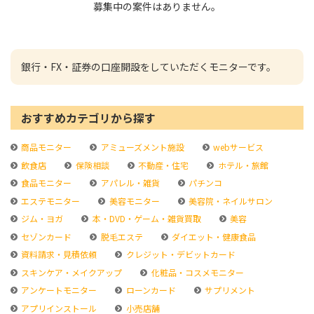
募集中の案件はありません。
銀行・FX・証券の口座開設をしていただくモニターです。
おすすめカテゴリから探す
商品モニター
アミューズメント施設
webサービス
飲食店
保険相談
不動産・住宅
ホテル・旅館
食品モニター
アパレル・雑貨
パチンコ
エステモニター
美容モニター
美容院・ネイルサロン
ジム・ヨガ
本・DVD・ゲーム・雑貨買取
美容
セゾンカード
脱毛エステ
ダイエット・健康食品
資料請求・見積依頼
クレジット・デビットカード
スキンケア・メイクアップ
化粧品・コスメモニター
アンケートモニター
ローンカード
サプリメント
アプリインストール
小売店舗