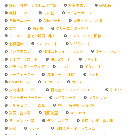
銀行・証券・その他口座開設
痩身エステ
G-Style
飲料モニター
その他
セディナカード
各種モニター
ANAカード
電気・ガス・水道
エステ
居酒屋
クリーニング・掃除
ブランド・着物の服買い取り
インターネット回線
会員登録
イオンカード
VIASOカード
メンズエステ
化粧品トライアルセット
オーディション
ダイナースカード
MUFGカード
リネット
ボディケア・ヘアケア
スーパー
JCBカード
カーディーラー
各種サービス利用
ペット
Pontaカード
JALカード
カフェ
教材体験モニター
百貨店・ショッピングモール
やずや
ウォーターサーバー
ライフカード
レストラン
不動産セミナー・面談
旅行・新幹線・飛行機
教育・習い事
覆面調査
youtuber
ラーメン・中華
デンタルケア
資格・語学・習い事
治験
レジャー
漫画喫茶・ネットカフェ