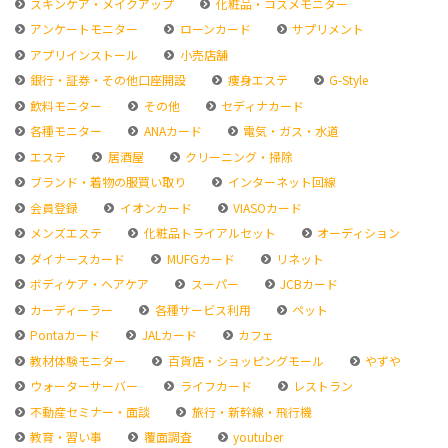
スキンケア・メイクアップ
化粧品・コスメモニター
アンケートモニター
ローンカード
サプリメント
アプリインストール
小売店舗
銀行・証券・その他口座開設
痩身エステ
G-Style
飲料モニター
その他
セディナカード
各種モニター
ANAカード
電気・ガス・水道
エステ
居酒屋
クリーニング・掃除
ブランド・着物の服買い取り
インターネット回線
会員登録
イオンカード
VIASOカード
メンズエステ
化粧品トライアルセット
オーディション
ダイナースカード
MUFGカード
リネット
ボディケア・ヘアケア
スーパー
JCBカード
カーディーラー
各種サービス利用
ペット
Pontaカード
JALカード
カフェ
教材体験モニター
百貨店・ショッピングモール
やずや
ウォーターサーバー
ライフカード
レストラン
不動産セミナー・面談
旅行・新幹線・飛行機
教育・習い事
覆面調査
youtuber