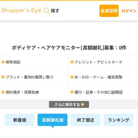
探す
会員登録
ログイン
ボディケア・ヘアケアモニター[高額謝礼]募集：0件
保険相談
クレジット・デビットカード
ブランド・着物の服買い取り
本・DVD・ゲーム・雑貨買取
資料請求・見積依頼
銀行・証券・その他口座開設
さらに表示する
新着順
高額謝礼順
終了間近
ランキング