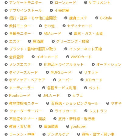
アンケートモニター
ローンカード
サプリメント
アプリインストール
小売店舗
銀行・証券・その他口座開設
痩身エステ
G-Style
飲料モニター
その他
セディナカード
各種モニター
ANAカード
電気・ガス・水道
エステ
居酒屋
クリーニング・掃除
ブランド・着物の服買い取り
インターネット回線
会員登録
イオンカード
VIASOカード
メンズエステ
化粧品トライアルセット
オーディション
ダイナースカード
MUFGカード
リネット
ボディケア・ヘアケア
スーパー
JCBカード
カーディーラー
各種サービス利用
ペット
Pontaカード
JALカード
カフェ
教材体験モニター
百貨店・ショッピングモール
やずや
ウォーターサーバー
ライフカード
レストラン
不動産セミナー・面談
旅行・新幹線・飛行機
教育・習い事
覆面調査
youtuber
ラーメン・中華
デンタルケア
資格・語学・習い事