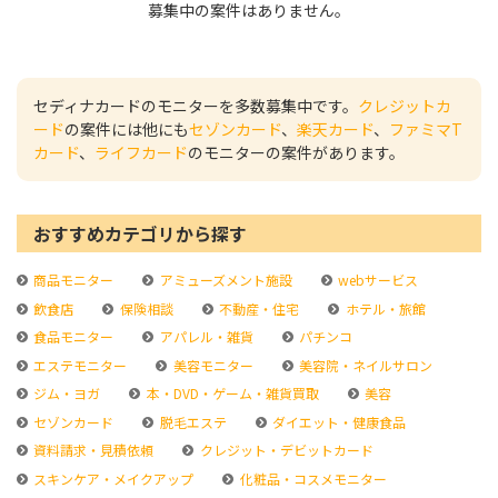
募集中の案件はありません。
セディナカードのモニターを多数募集中です。
クレジットカ
ード
の案件には他にも
セゾンカード
、
楽天カード
、
ファミマT
カード
、
ライフカード
のモニターの案件があります。
おすすめカテゴリから探す
商品モニター
アミューズメント施設
webサービス
飲食店
保険相談
不動産・住宅
ホテル・旅館
食品モニター
アパレル・雑貨
パチンコ
エステモニター
美容モニター
美容院・ネイルサロン
ジム・ヨガ
本・DVD・ゲーム・雑貨買取
美容
セゾンカード
脱毛エステ
ダイエット・健康食品
資料請求・見積依頼
クレジット・デビットカード
スキンケア・メイクアップ
化粧品・コスメモニター