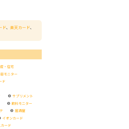
ード
、
楽天カード
、
産・住宅
容モニター
ード
ド
サプリメント
飲料モニター
テ
居酒屋
イオンカード
スカード