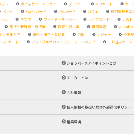
ネット
ボディケア・ヘアケア
スーパー
JCBカード
カー
ペット
Pontaカード
JALカード
カフェ
教材体験モニ
モール
やずや
ウォーターサーバー
ライフカード
レスト
旅行・新幹線・飛行機
教育・習い事
覆面調査
youtuber
デンタルケア
資格・語学・習い事
治験
レジャー
漫画喫
ミマTカード
ブライダルサロン・ジュエリーショップ
三井住友カード
ショッパーズアイポイントとは
モニターとは
会社情報
個人情報の取扱い及び外部送信ポリシー
推奨環境