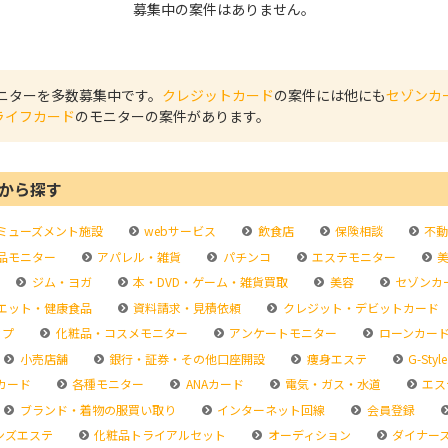
募集中の案件はありません。
ニターを多数募集中です。
クレジットカード
の案件には他にも
セゾンカ
ライフカード
のモニターの案件があります。
から探す
ミューズメント施設
webサービス
飲食店
保険相談
不動
品モニター
アパレル・雑貨
パチンコ
エステモニター
美
ジム・ヨガ
本・DVD・ゲーム・雑貨買取
美容
セゾンカ
エット・健康食品
資料請求・見積依頼
クレジット・デビットカード
ップ
化粧品・コスメモニター
アンケートモニター
ローンカー
小売店舗
銀行・証券・その他口座開設
痩身エステ
G-Style
カード
各種モニター
ANAカード
電気・ガス・水道
エス
ブランド・着物の服買い取り
インターネット回線
会員登録
ンズエステ
化粧品トライアルセット
オーディション
ダイナー