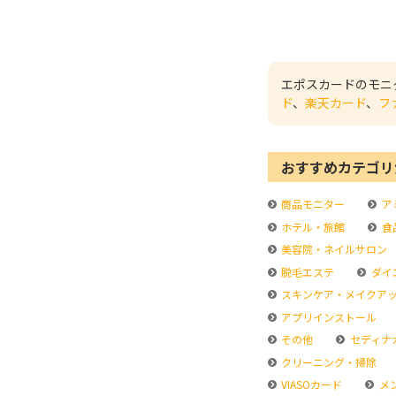
エポスカードのモニ
ド
、
楽天カード
、
フ
おすすめカテゴリ
商品モニター
ア
ホテル・旅館
食
美容院・ネイルサロン
脱毛エステ
ダイ
スキンケア・メイクア
アプリインストール
その他
セディナ
クリーニング・掃除
VIASOカード
メ