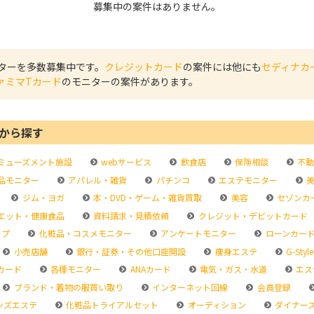
募集中の案件はありません。
ターを多数募集中です。
クレジットカード
の案件には他にも
セディナカ
ァミマTカード
のモニターの案件があります。
から探す
ミューズメント施設
webサービス
飲食店
保険相談
不動
品モニター
アパレル・雑貨
パチンコ
エステモニター
美
ジム・ヨガ
本・DVD・ゲーム・雑貨買取
美容
セゾンカ
エット・健康食品
資料請求・見積依頼
クレジット・デビットカード
ップ
化粧品・コスメモニター
アンケートモニター
ローンカー
小売店舗
銀行・証券・その他口座開設
痩身エステ
G-Style
カード
各種モニター
ANAカード
電気・ガス・水道
エス
ブランド・着物の服買い取り
インターネット回線
会員登録
ンズエステ
化粧品トライアルセット
オーディション
ダイナー