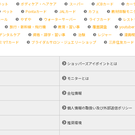
ネット
ボディケア・ヘアケア
スーパー
JCBカード
カー
ペット
Pontaカード
JALカード
カフェ
教材体験モニ
モール
やずや
ウォーターサーバー
ライフカード
レスト
旅行・新幹線・飛行機
教育・習い事
覆面調査
youtuber
デンタルケア
資格・語学・習い事
治験
レジャー
漫画喫
ミマTカード
ブライダルサロン・ジュエリーショップ
三井住友カード
ショッパーズアイポイントとは
モニターとは
会社情報
個人情報の取扱い及び外部送信ポリシー
推奨環境