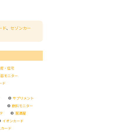
ード
、
セゾンカー
産・住宅
容モニター
ード
ド
サプリメント
飲料モニター
テ
居酒屋
イオンカード
スカード