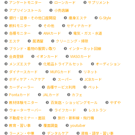
アンケートモニター
ローンカード
サプリメント
アプリインストール
小売店舗
銀行・証券・その他口座開設
痩身エステ
G-Style
飲料モニター
その他
セディナカード
各種モニター
ANAカード
電気・ガス・水道
エステ
居酒屋
クリーニング・掃除
ブランド・着物の服買い取り
インターネット回線
会員登録
イオンカード
VIASOカード
メンズエステ
化粧品トライアルセット
オーディション
ダイナースカード
MUFGカード
リネット
ボディケア・ヘアケア
スーパー
JCBカード
カーディーラー
各種サービス利用
ペット
Pontaカード
JALカード
カフェ
教材体験モニター
百貨店・ショッピングモール
やずや
ウォーターサーバー
ライフカード
レストラン
不動産セミナー・面談
旅行・新幹線・飛行機
教育・習い事
覆面調査
youtuber
ラーメン・中華
デンタルケア
資格・語学・習い事