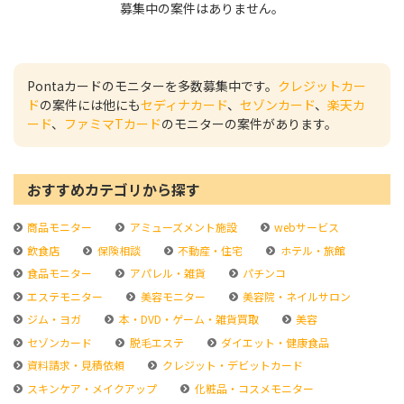
募集中の案件はありません。
Pontaカードのモニターを多数募集中です。
クレジットカー
ド
の案件には他にも
セディナカード
、
セゾンカード
、
楽天カ
ード
、
ファミマTカード
のモニターの案件があります。
おすすめカテゴリから探す
商品モニター
アミューズメント施設
webサービス
飲食店
保険相談
不動産・住宅
ホテル・旅館
食品モニター
アパレル・雑貨
パチンコ
エステモニター
美容モニター
美容院・ネイルサロン
ジム・ヨガ
本・DVD・ゲーム・雑貨買取
美容
セゾンカード
脱毛エステ
ダイエット・健康食品
資料請求・見積依頼
クレジット・デビットカード
スキンケア・メイクアップ
化粧品・コスメモニター