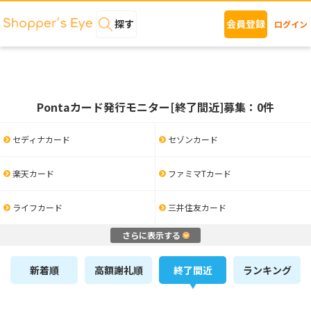
探す
会員登録
ログイン
Pontaカード発行モニター[終了間近]募集：0件
セディナカード
セゾンカード
楽天カード
ファミマTカード
ライフカード
三井住友カード
さらに表示する
新着順
高額謝礼順
終了間近
ランキング