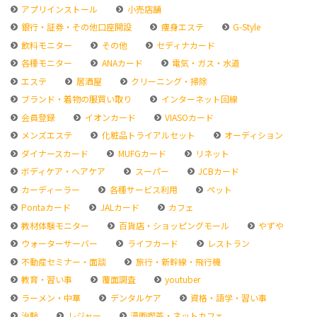
アプリインストール
小売店舗
銀行・証券・その他口座開設
痩身エステ
G-Style
飲料モニター
その他
セディナカード
各種モニター
ANAカード
電気・ガス・水道
エステ
居酒屋
クリーニング・掃除
ブランド・着物の服買い取り
インターネット回線
会員登録
イオンカード
VIASOカード
メンズエステ
化粧品トライアルセット
オーディション
ダイナースカード
MUFGカード
リネット
ボディケア・ヘアケア
スーパー
JCBカード
カーディーラー
各種サービス利用
ペット
Pontaカード
JALカード
カフェ
教材体験モニター
百貨店・ショッピングモール
やずや
ウォーターサーバー
ライフカード
レストラン
不動産セミナー・面談
旅行・新幹線・飛行機
教育・習い事
覆面調査
youtuber
ラーメン・中華
デンタルケア
資格・語学・習い事
治験
レジャー
漫画喫茶・ネットカフェ