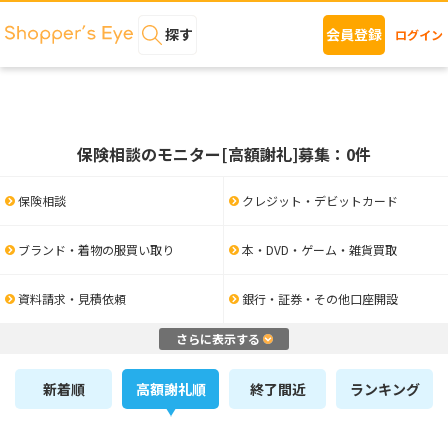
探す
会員登録
ログイン
保険相談のモニター[高額謝礼]募集：0件
保険相談
クレジット・デビットカード
ブランド・着物の服買い取り
本・DVD・ゲーム・雑貨買取
資料請求・見積依頼
銀行・証券・その他口座開設
さらに表示する
新着順
高額謝礼順
終了間近
ランキング