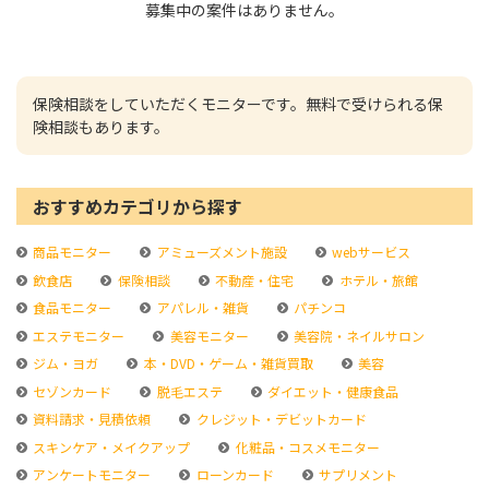
募集中の案件はありません。
保険相談をしていただくモニターです。無料で受けられる保
険相談もあります。
おすすめカテゴリから探す
商品モニター
アミューズメント施設
webサービス
飲食店
保険相談
不動産・住宅
ホテル・旅館
食品モニター
アパレル・雑貨
パチンコ
エステモニター
美容モニター
美容院・ネイルサロン
ジム・ヨガ
本・DVD・ゲーム・雑貨買取
美容
セゾンカード
脱毛エステ
ダイエット・健康食品
資料請求・見積依頼
クレジット・デビットカード
スキンケア・メイクアップ
化粧品・コスメモニター
アンケートモニター
ローンカード
サプリメント