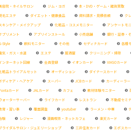
美容院・ネイルサロン
ジム・ヨガ
本・DVD・ゲーム・雑貨買取
脱毛エステ
ダイエット・健康食品
資料請求・見積依頼
クレ
スキンケア・メイクアップ
化粧品・コスメモニター
アンケートモ
サプリメント
アプリインストール
小売店舗
銀行・証券・
-Style
飲料モニター
その他
セディナカード
各種
電気・ガス・水道
エステ
居酒屋
クリーニング・掃除
インターネット回線
会員登録
イオンカード
VIASOカード
化粧品トライアルセット
オーディション
ダイナースカード
ボディケア・ヘアケア
スーパー
JCBカード
カーディーラー
Pontaカード
JALカード
カフェ
教材体験モニター
ウォーターサーバー
ライフカード
レストラン
不動産セミ
教育・習い事
覆面調査
youtuber
ラーメン・中華
治験
レジャー
漫画喫茶・ネットカフェ
楽天カード
ブライダルサロン・ジュエリーショップ
三井住友カード
エポスカ