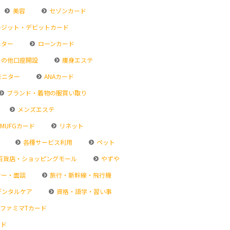
美容
セゾンカード
ジット・デビットカード
ニター
ローンカード
その他口座開設
痩身エステ
モニター
ANAカード
ブランド・着物の服買い取り
メンズエステ
MUFGカード
リネット
各種サービス利用
ペット
百貨店・ショッピングモール
やずや
ナー・面談
旅行・新幹線・飛行機
デンタルケア
資格・語学・習い事
ファミマTカード
ード