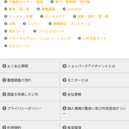
不動産セミナー・面談
旅行・新幹線・飛行機
教育・習い事
覆面調査
youtuber
ラーメン・中華
デンタルケア
資格・語学・習い事
治験
レジャー
漫画喫茶・ネットカフェ
楽天カード
ファミマTカード
ブライダルサロン・ジュエリーショップ
三井住友カード
エポスカード
よくある質問
ショッパーズアイポイントとは
覆面調査の流れ
モニターとは
調査を依頼したい方
会社情報
プライバシーポリシー
個人情報の取扱い及び外部送信ポリシ
ー
利用規約
推奨環境