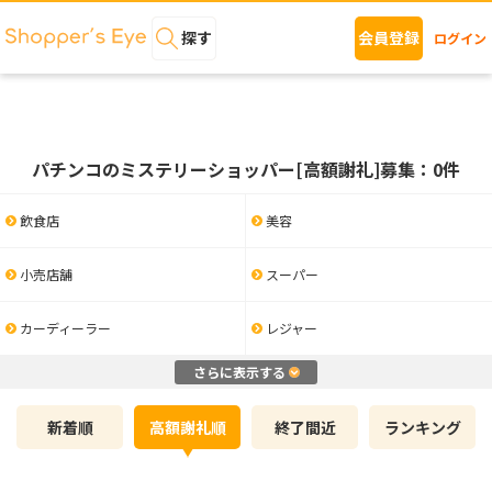
探す
会員登録
ログイン
パチンコのミステリーショッパー[高額謝礼]募集：0件
飲食店
美容
小売店舗
スーパー
カーディーラー
レジャー
さらに表示する
新着順
高額謝礼順
終了間近
ランキング