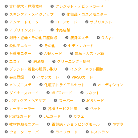
資料請求・見積依頼
クレジット・デビットカード
スキンケア・メイクアップ
化粧品・コスメモニター
アンケートモニター
ローンカード
サプリメント
アプリインストール
小売店舗
銀行・証券・その他口座開設
痩身エステ
G-Style
飲料モニター
その他
セディナカード
各種モニター
ANAカード
電気・ガス・水道
エステ
居酒屋
クリーニング・掃除
ブランド・着物の服買い取り
インターネット回線
会員登録
イオンカード
VIASOカード
メンズエステ
化粧品トライアルセット
オーディション
ダイナースカード
MUFGカード
リネット
ボディケア・ヘアケア
スーパー
JCBカード
カーディーラー
各種サービス利用
ペット
Pontaカード
JALカード
カフェ
教材体験モニター
百貨店・ショッピングモール
やずや
ウォーターサーバー
ライフカード
レストラン