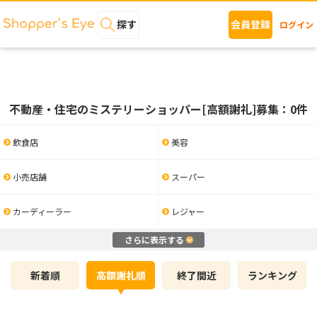
探す
会員登録
ログイン
不動産・住宅のミステリーショッパー[高額謝礼]募集：0件
飲食店
美容
小売店舗
スーパー
カーディーラー
レジャー
さらに表示する
新着順
高額謝礼順
終了間近
ランキング