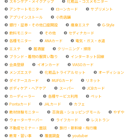
スキンケア・メイクアップ
化粧品・コスメモニター
アンケートモニター
ローンカード
サプリメント
アプリインストール
小売店舗
銀行・証券・その他口座開設
痩身エステ
G-Style
飲料モニター
その他
セディナカード
各種モニター
ANAカード
電気・ガス・水道
エステ
居酒屋
クリーニング・掃除
ブランド・着物の服買い取り
インターネット回線
会員登録
イオンカード
VIASOカード
メンズエステ
化粧品トライアルセット
オーディション
ダイナースカード
MUFGカード
リネット
ボディケア・ヘアケア
スーパー
JCBカード
カーディーラー
各種サービス利用
ペット
Pontaカード
JALカード
カフェ
教材体験モニター
百貨店・ショッピングモール
やずや
ウォーターサーバー
ライフカード
レストラン
不動産セミナー・面談
旅行・新幹線・飛行機
教育・習い事
覆面調査
youtuber