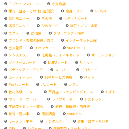
アプリインストール
小売店舗
銀行・証券・その他口座開設
痩身エステ
G-Style
飲料モニター
その他
セディナカード
各種モニター
ANAカード
電気・ガス・水道
エステ
居酒屋
クリーニング・掃除
ブランド・着物の服買い取り
インターネット回線
会員登録
イオンカード
VIASOカード
メンズエステ
化粧品トライアルセット
オーディション
ダイナースカード
MUFGカード
リネット
ボディケア・ヘアケア
スーパー
JCBカード
カーディーラー
各種サービス利用
ペット
Pontaカード
JALカード
カフェ
教材体験モニター
百貨店・ショッピングモール
やずや
ウォーターサーバー
ライフカード
レストラン
不動産セミナー・面談
旅行・新幹線・飛行機
教育・習い事
覆面調査
youtuber
ラーメン・中華
デンタルケア
資格・語学・習い事
治験
レジャー
漫画喫茶・ネットカフェ