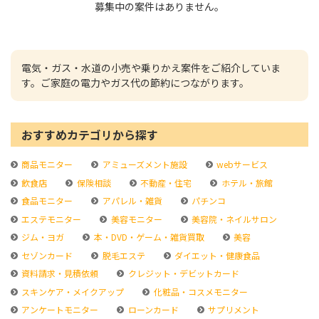
募集中の案件はありません。
電気・ガス・水道の小売や乗りかえ案件をご紹介していま
す。ご家庭の電力やガス代の節約につながります。
おすすめカテゴリから探す
商品モニター
アミューズメント施設
webサービス
飲食店
保険相談
不動産・住宅
ホテル・旅館
食品モニター
アパレル・雑貨
パチンコ
エステモニター
美容モニター
美容院・ネイルサロン
ジム・ヨガ
本・DVD・ゲーム・雑貨買取
美容
セゾンカード
脱毛エステ
ダイエット・健康食品
資料請求・見積依頼
クレジット・デビットカード
スキンケア・メイクアップ
化粧品・コスメモニター
アンケートモニター
ローンカード
サプリメント