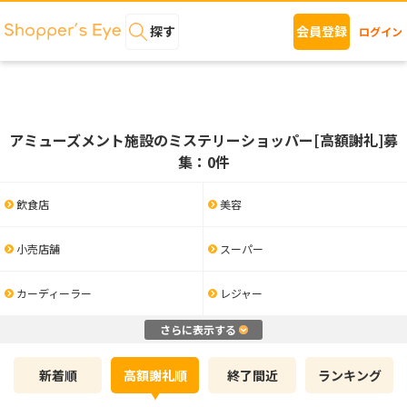
探す
会員登録
ログイン
アミューズメント施設のミステリーショッパー[高額謝礼]募
集：0件
飲食店
美容
小売店舗
スーパー
カーディーラー
レジャー
さらに表示する
新着順
高額謝礼順
終了間近
ランキング