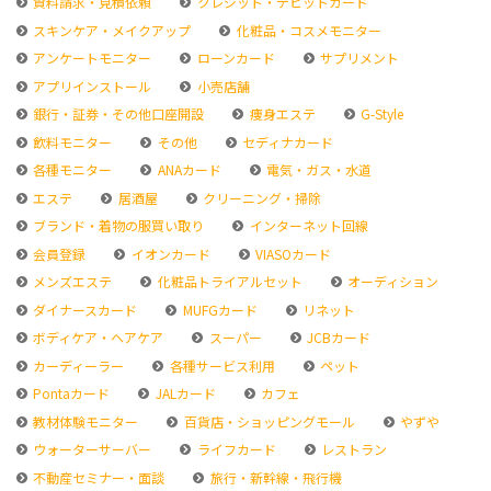
資料請求・見積依頼
クレジット・デビットカード
スキンケア・メイクアップ
化粧品・コスメモニター
アンケートモニター
ローンカード
サプリメント
アプリインストール
小売店舗
銀行・証券・その他口座開設
痩身エステ
G-Style
飲料モニター
その他
セディナカード
各種モニター
ANAカード
電気・ガス・水道
エステ
居酒屋
クリーニング・掃除
ブランド・着物の服買い取り
インターネット回線
会員登録
イオンカード
VIASOカード
メンズエステ
化粧品トライアルセット
オーディション
ダイナースカード
MUFGカード
リネット
ボディケア・ヘアケア
スーパー
JCBカード
カーディーラー
各種サービス利用
ペット
Pontaカード
JALカード
カフェ
教材体験モニター
百貨店・ショッピングモール
やずや
ウォーターサーバー
ライフカード
レストラン
不動産セミナー・面談
旅行・新幹線・飛行機