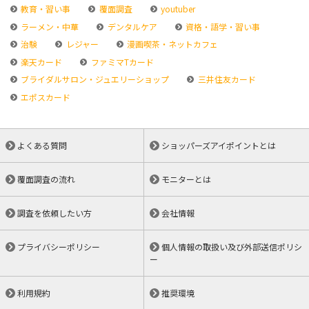
教育・習い事
覆面調査
youtuber
ラーメン・中華
デンタルケア
資格・語学・習い事
治験
レジャー
漫画喫茶・ネットカフェ
楽天カード
ファミマTカード
ブライダルサロン・ジュエリーショップ
三井住友カード
エポスカード
よくある質問
ショッパーズアイポイントとは
覆面調査の流れ
モニターとは
調査を依頼したい方
会社情報
プライバシーポリシー
個人情報の取扱い及び外部送信ポリシ
ー
利用規約
推奨環境