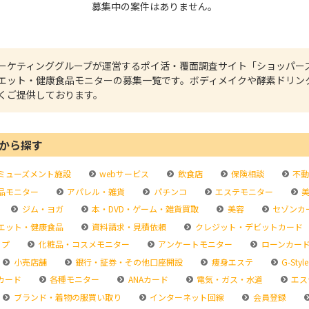
募集中の案件はありません。
ーケティンググループが運営するポイ活・覆面調査サイト「ショッパー
エット・健康食品モニターの募集一覧です。ボディメイクや酵素ドリン
くご提供しております。
から探す
ミューズメント施設
webサービス
飲食店
保険相談
不動
品モニター
アパレル・雑貨
パチンコ
エステモニター
美
ジム・ヨガ
本・DVD・ゲーム・雑貨買取
美容
セゾンカ
エット・健康食品
資料請求・見積依頼
クレジット・デビットカード
ップ
化粧品・コスメモニター
アンケートモニター
ローンカー
小売店舗
銀行・証券・その他口座開設
痩身エステ
G-Style
カード
各種モニター
ANAカード
電気・ガス・水道
エス
ブランド・着物の服買い取り
インターネット回線
会員登録