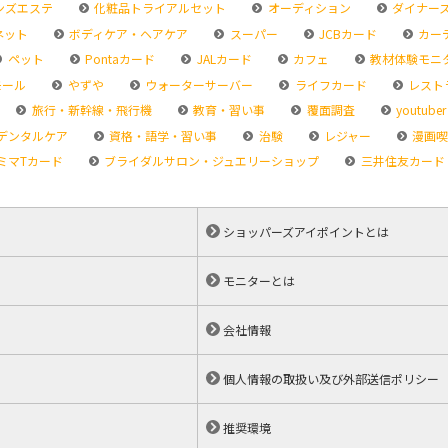
ンズエステ
化粧品トライアルセット
オーディション
ダイナー
ネット
ボディケア・ヘアケア
スーパー
JCBカード
カー
ペット
Pontaカード
JALカード
カフェ
教材体験モニ
モール
やずや
ウォーターサーバー
ライフカード
レスト
旅行・新幹線・飛行機
教育・習い事
覆面調査
youtuber
デンタルケア
資格・語学・習い事
治験
レジャー
漫画喫
ミマTカード
ブライダルサロン・ジュエリーショップ
三井住友カード
ショッパーズアイポイントとは
モニターとは
会社情報
個人情報の取扱い及び外部送信ポリシー
推奨環境