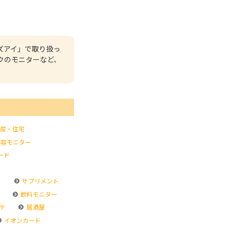
ズアイ」で取り扱っ
クのモニターなど、
産・住宅
容モニター
ード
ド
サプリメント
飲料モニター
テ
居酒屋
イオンカード