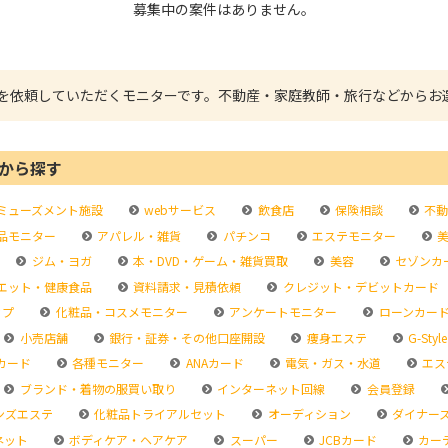
募集中の案件はありません。
を依頼していただくモニターです。不動産・家庭教師・旅行などからお
から探す
ミューズメント施設
webサービス
飲食店
保険相談
不動
品モニター
アパレル・雑貨
パチンコ
エステモニター
美
ジム・ヨガ
本・DVD・ゲーム・雑貨買取
美容
セゾンカ
エット・健康食品
資料請求・見積依頼
クレジット・デビットカード
ップ
化粧品・コスメモニター
アンケートモニター
ローンカー
小売店舗
銀行・証券・その他口座開設
痩身エステ
G-Style
カード
各種モニター
ANAカード
電気・ガス・水道
エス
ブランド・着物の服買い取り
インターネット回線
会員登録
ンズエステ
化粧品トライアルセット
オーディション
ダイナー
ネット
ボディケア・ヘアケア
スーパー
JCBカード
カー