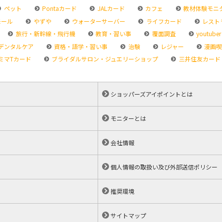
ペット
Pontaカード
JALカード
カフェ
教材体験モニ
モール
やずや
ウォーターサーバー
ライフカード
レスト
旅行・新幹線・飛行機
教育・習い事
覆面調査
youtuber
デンタルケア
資格・語学・習い事
治験
レジャー
漫画喫
ミマTカード
ブライダルサロン・ジュエリーショップ
三井住友カード
ショッパーズアイポイントとは
モニターとは
会社情報
個人情報の取扱い及び外部送信ポリシー
推奨環境
サイトマップ