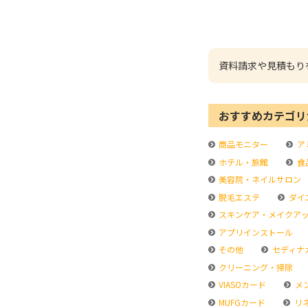
資料請求や見積もり
おすすめカテゴリ
商品モニター
ア
ホテル・旅館
食
美容院・ネイルサロン
脱毛エステ
ダイ
スキンケア・メイクア
アプリインストール
その他
セディナ
クリーニング・掃除
VIASOカード
メ
MUFGカード
リ