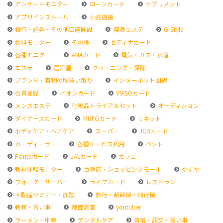
アンケートモニター
ローンカード
サプリメント
アプリインストール
小売店舗
銀行・証券・その他口座開設
痩身エステ
G-Style
飲料モニター
その他
セディナカード
各種モニター
ANAカード
電気・ガス・水道
エステ
居酒屋
クリーニング・掃除
ブランド・着物の服買い取り
インターネット回線
会員登録
イオンカード
VIASOカード
メンズエステ
化粧品トライアルセット
オーディション
ダイナースカード
MUFGカード
リネット
ボディケア・ヘアケア
スーパー
JCBカード
カーディーラー
各種サービス利用
ペット
Pontaカード
JALカード
カフェ
教材体験モニター
百貨店・ショッピングモール
やずや
ウォーターサーバー
ライフカード
レストラン
不動産セミナー・面談
旅行・新幹線・飛行機
教育・習い事
覆面調査
youtuber
ラーメン・中華
デンタルケア
資格・語学・習い事