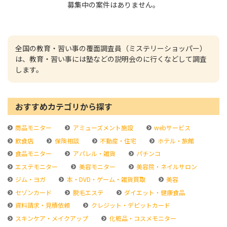
募集中の案件はありません。
全国の教育・習い事の覆面調査員（ミステリーショッパー）
は、教育・習い事には塾などの説明会のに行くなどして調査
します。
おすすめカテゴリから探す
商品モニター
アミューズメント施設
webサービス
飲食店
保険相談
不動産・住宅
ホテル・旅館
食品モニター
アパレル・雑貨
パチンコ
エステモニター
美容モニター
美容院・ネイルサロン
ジム・ヨガ
本・DVD・ゲーム・雑貨買取
美容
セゾンカード
脱毛エステ
ダイエット・健康食品
資料請求・見積依頼
クレジット・デビットカード
スキンケア・メイクアップ
化粧品・コスメモニター