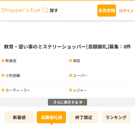
探す
会員登録
ログイン
教育・習い事のミステリーショッパー[高額謝礼]募集：0件
飲食店
美容
小売店舗
スーパー
カーディーラー
レジャー
さらに表示する
新着順
高額謝礼順
終了間近
ランキング