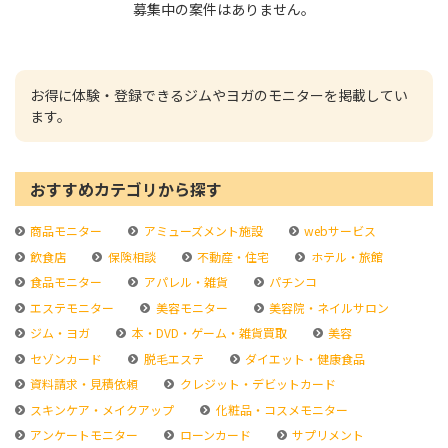
募集中の案件はありません。
お得に体験・登録できるジムやヨガのモニターを掲載してい
ます。
おすすめカテゴリから探す
商品モニター
アミューズメント施設
webサービス
飲食店
保険相談
不動産・住宅
ホテル・旅館
食品モニター
アパレル・雑貨
パチンコ
エステモニター
美容モニター
美容院・ネイルサロン
ジム・ヨガ
本・DVD・ゲーム・雑貨買取
美容
セゾンカード
脱毛エステ
ダイエット・健康食品
資料請求・見積依頼
クレジット・デビットカード
スキンケア・メイクアップ
化粧品・コスメモニター
アンケートモニター
ローンカード
サプリメント