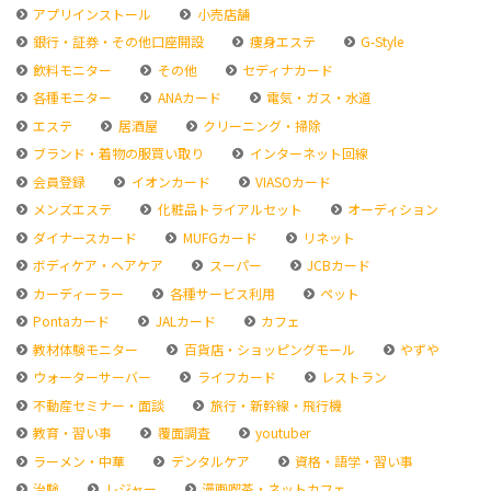
アプリインストール
小売店舗
銀行・証券・その他口座開設
痩身エステ
G-Style
飲料モニター
その他
セディナカード
各種モニター
ANAカード
電気・ガス・水道
エステ
居酒屋
クリーニング・掃除
ブランド・着物の服買い取り
インターネット回線
会員登録
イオンカード
VIASOカード
メンズエステ
化粧品トライアルセット
オーディション
ダイナースカード
MUFGカード
リネット
ボディケア・ヘアケア
スーパー
JCBカード
カーディーラー
各種サービス利用
ペット
Pontaカード
JALカード
カフェ
教材体験モニター
百貨店・ショッピングモール
やずや
ウォーターサーバー
ライフカード
レストラン
不動産セミナー・面談
旅行・新幹線・飛行機
教育・習い事
覆面調査
youtuber
ラーメン・中華
デンタルケア
資格・語学・習い事
治験
レジャー
漫画喫茶・ネットカフェ