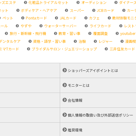
ンズエステ
化粧品トライアルセット
オーディション
ダイナー
ネット
ボディケア・ヘアケア
スーパー
JCBカード
カー
ペット
Pontaカード
JALカード
カフェ
教材体験モニ
モール
やずや
ウォーターサーバー
ライフカード
レスト
旅行・新幹線・飛行機
教育・習い事
覆面調査
youtuber
デンタルケア
資格・語学・習い事
治験
レジャー
漫画喫
ミマTカード
ブライダルサロン・ジュエリーショップ
三井住友カード
ショッパーズアイポイントとは
モニターとは
会社情報
個人情報の取扱い及び外部送信ポリシー
推奨環境