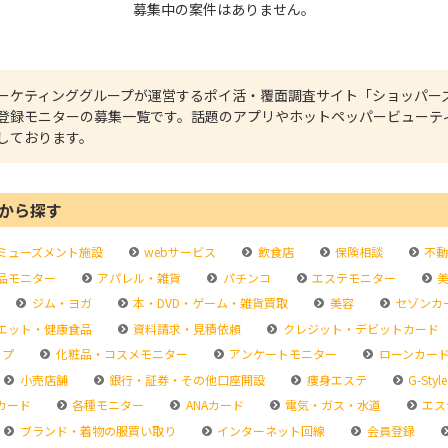
募集中の案件はありません。
ーケティンググループが運営するポイ活・覆面調査サイト「ショッパー
登録モニターの募集一覧です。話題のアプリやホットペッパービューテ
しております。
から探す
ミューズメント施設
webサービス
飲食店
保険相談
不動
品モニター
アパレル・雑貨
パチンコ
エステモニター
美
ジム・ヨガ
本・DVD・ゲーム・雑貨買取
美容
セゾンカ
エット・健康食品
資料請求・見積依頼
クレジット・デビットカード
ップ
化粧品・コスメモニター
アンケートモニター
ローンカー
小売店舗
銀行・証券・その他口座開設
痩身エステ
G-Style
カード
各種モニター
ANAカード
電気・ガス・水道
エス
ブランド・着物の服買い取り
インターネット回線
会員登録