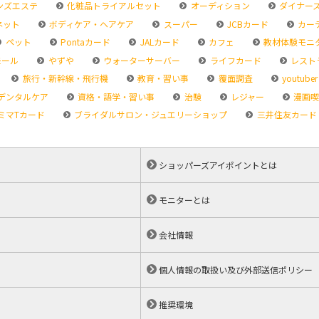
ンズエステ
化粧品トライアルセット
オーディション
ダイナー
ネット
ボディケア・ヘアケア
スーパー
JCBカード
カー
ペット
Pontaカード
JALカード
カフェ
教材体験モニ
モール
やずや
ウォーターサーバー
ライフカード
レスト
旅行・新幹線・飛行機
教育・習い事
覆面調査
youtuber
デンタルケア
資格・語学・習い事
治験
レジャー
漫画喫
ミマTカード
ブライダルサロン・ジュエリーショップ
三井住友カード
ショッパーズアイポイントとは
モニターとは
会社情報
個人情報の取扱い及び外部送信ポリシー
推奨環境