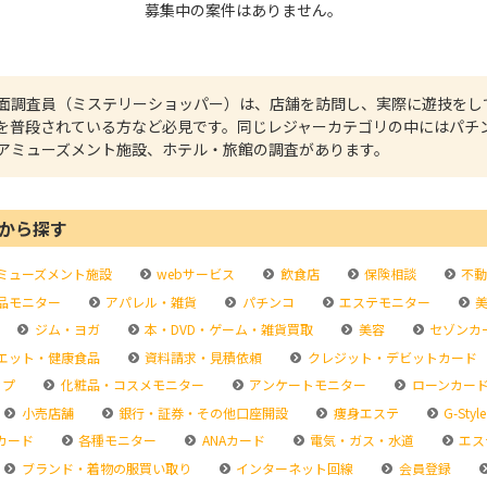
募集中の案件はありません。
面調査員（ミステリーショッパー）は、店舗を訪問し、実際に遊技をし
を普段されている方など必見です。同じレジャーカテゴリの中にはパチ
アミューズメント施設、ホテル・旅館の調査があります。
から探す
ミューズメント施設
webサービス
飲食店
保険相談
不動
品モニター
アパレル・雑貨
パチンコ
エステモニター
美
ジム・ヨガ
本・DVD・ゲーム・雑貨買取
美容
セゾンカ
エット・健康食品
資料請求・見積依頼
クレジット・デビットカード
ップ
化粧品・コスメモニター
アンケートモニター
ローンカー
小売店舗
銀行・証券・その他口座開設
痩身エステ
G-Style
カード
各種モニター
ANAカード
電気・ガス・水道
エス
ブランド・着物の服買い取り
インターネット回線
会員登録