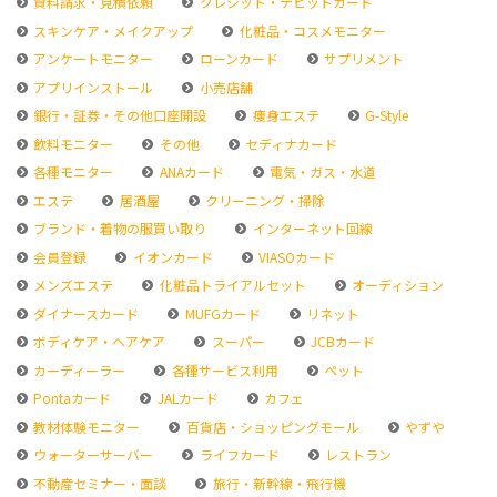
資料請求・見積依頼
クレジット・デビットカード
スキンケア・メイクアップ
化粧品・コスメモニター
アンケートモニター
ローンカード
サプリメント
アプリインストール
小売店舗
銀行・証券・その他口座開設
痩身エステ
G-Style
飲料モニター
その他
セディナカード
各種モニター
ANAカード
電気・ガス・水道
エステ
居酒屋
クリーニング・掃除
ブランド・着物の服買い取り
インターネット回線
会員登録
イオンカード
VIASOカード
メンズエステ
化粧品トライアルセット
オーディション
ダイナースカード
MUFGカード
リネット
ボディケア・ヘアケア
スーパー
JCBカード
カーディーラー
各種サービス利用
ペット
Pontaカード
JALカード
カフェ
教材体験モニター
百貨店・ショッピングモール
やずや
ウォーターサーバー
ライフカード
レストラン
不動産セミナー・面談
旅行・新幹線・飛行機