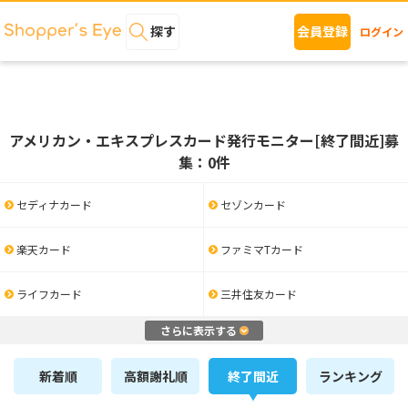
探す
会員登録
ログイン
アメリカン・エキスプレスカード発行モニター[終了間近]募
集：0件
セディナカード
セゾンカード
楽天カード
ファミマTカード
ライフカード
三井住友カード
さらに表示する
新着順
高額謝礼順
終了間近
ランキング