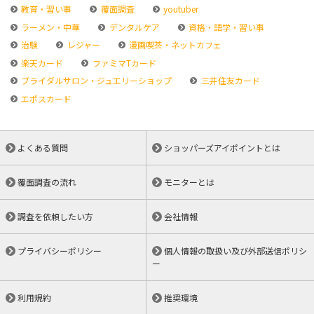
教育・習い事
覆面調査
youtuber
ラーメン・中華
デンタルケア
資格・語学・習い事
治験
レジャー
漫画喫茶・ネットカフェ
楽天カード
ファミマTカード
ブライダルサロン・ジュエリーショップ
三井住友カード
エポスカード
よくある質問
ショッパーズアイポイントとは
覆面調査の流れ
モニターとは
調査を依頼したい方
会社情報
プライバシーポリシー
個人情報の取扱い及び外部送信ポリシ
ー
利用規約
推奨環境