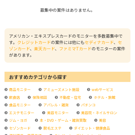
募集中の案件はありません。
アメリカン・エキスプレスカードのモニターを多数募集中で
す。
クレジットカード
の案件には他にも
セディナカード
、
セ
ゾンカード
、
楽天カード
、
ファミマTカード
のモニターの案件
があります。
おすすめカテゴリから探す
商品モニター
アミューズメント施設
webサービス
飲食店
保険相談
不動産・住宅
ホテル・旅館
食品モニター
アパレル・雑貨
パチンコ
エステモニター
美容モニター
美容院・ネイルサロン
ジム・ヨガ
本・DVD・ゲーム・雑貨買取
美容
セゾンカード
脱毛エステ
ダイエット・健康食品