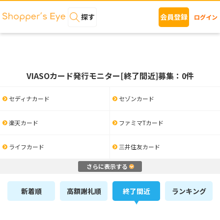
探す
会員登録
ログイン
VIASOカード発行モニター[終了間近]募集：0件
セディナカード
セゾンカード
楽天カード
ファミマTカード
ライフカード
三井住友カード
さらに表示する
新着順
高額謝礼順
終了間近
ランキング