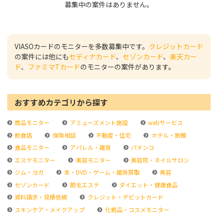
募集中の案件はありません。
VIASOカードのモニターを多数募集中です。
クレジットカード
の案件には他にも
セディナカード
、
セゾンカード
、
楽天カー
ド
、
ファミマTカード
のモニターの案件があります。
おすすめカテゴリから探す
商品モニター
アミューズメント施設
webサービス
飲食店
保険相談
不動産・住宅
ホテル・旅館
食品モニター
アパレル・雑貨
パチンコ
エステモニター
美容モニター
美容院・ネイルサロン
ジム・ヨガ
本・DVD・ゲーム・雑貨買取
美容
セゾンカード
脱毛エステ
ダイエット・健康食品
資料請求・見積依頼
クレジット・デビットカード
スキンケア・メイクアップ
化粧品・コスメモニター