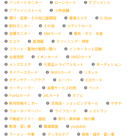
アンケートモニター
ローンカード
サプリメント
アプリインストール
小売店舗
銀行・証券・その他口座開設
痩身エステ
G-Style
飲料モニター
その他
セディナカード
各種モニター
ANAカード
電気・ガス・水道
エステ
居酒屋
クリーニング・掃除
ブランド・着物の服買い取り
インターネット回線
会員登録
イオンカード
VIASOカード
メンズエステ
化粧品トライアルセット
オーディション
ダイナースカード
MUFGカード
リネット
ボディケア・ヘアケア
スーパー
JCBカード
カーディーラー
各種サービス利用
ペット
Pontaカード
JALカード
カフェ
教材体験モニター
百貨店・ショッピングモール
やずや
ウォーターサーバー
ライフカード
レストラン
不動産セミナー・面談
旅行・新幹線・飛行機
教育・習い事
覆面調査
youtuber
ラーメン・中華
デンタルケア
資格・語学・習い事