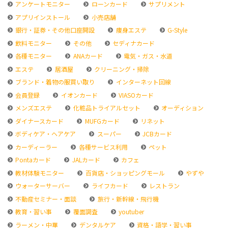
アンケートモニター
ローンカード
サプリメント
アプリインストール
小売店舗
銀行・証券・その他口座開設
痩身エステ
G-Style
飲料モニター
その他
セディナカード
各種モニター
ANAカード
電気・ガス・水道
エステ
居酒屋
クリーニング・掃除
ブランド・着物の服買い取り
インターネット回線
会員登録
イオンカード
VIASOカード
メンズエステ
化粧品トライアルセット
オーディション
ダイナースカード
MUFGカード
リネット
ボディケア・ヘアケア
スーパー
JCBカード
カーディーラー
各種サービス利用
ペット
Pontaカード
JALカード
カフェ
教材体験モニター
百貨店・ショッピングモール
やずや
ウォーターサーバー
ライフカード
レストラン
不動産セミナー・面談
旅行・新幹線・飛行機
教育・習い事
覆面調査
youtuber
ラーメン・中華
デンタルケア
資格・語学・習い事