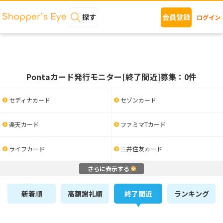
探す
会員登録
ログイン
Pontaカード発行モニター[終了間近]募集：0件
セディナカード
セゾンカード
楽天カード
ファミマTカード
ライフカード
三井住友カード
さらに表示する
新着順
高額謝礼順
終了間近
ランキング