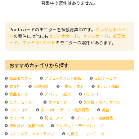
募集中の案件はありません。
Pontaカードのモニターを多数募集中です。
クレジットカー
ド
の案件には他にも
セディナカード
、
セゾンカード
、
楽天カ
ード
、
ファミマTカード
のモニターの案件があります。
おすすめカテゴリから探す
商品モニター
アミューズメント施設
webサービス
飲食店
保険相談
不動産・住宅
ホテル・旅館
食品モニター
アパレル・雑貨
パチンコ
エステモニター
美容モニター
美容院・ネイルサロン
ジム・ヨガ
本・DVD・ゲーム・雑貨買取
美容
セゾンカード
脱毛エステ
ダイエット・健康食品
資料請求・見積依頼
クレジット・デビットカード
スキンケア・メイクアップ
化粧品・コスメモニター