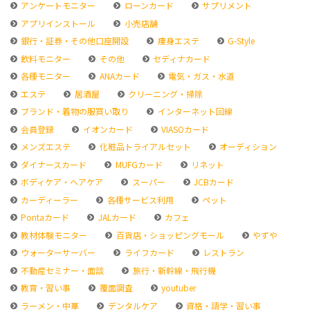
アンケートモニター
ローンカード
サプリメント
アプリインストール
小売店舗
銀行・証券・その他口座開設
痩身エステ
G-Style
飲料モニター
その他
セディナカード
各種モニター
ANAカード
電気・ガス・水道
エステ
居酒屋
クリーニング・掃除
ブランド・着物の服買い取り
インターネット回線
会員登録
イオンカード
VIASOカード
メンズエステ
化粧品トライアルセット
オーディション
ダイナースカード
MUFGカード
リネット
ボディケア・ヘアケア
スーパー
JCBカード
カーディーラー
各種サービス利用
ペット
Pontaカード
JALカード
カフェ
教材体験モニター
百貨店・ショッピングモール
やずや
ウォーターサーバー
ライフカード
レストラン
不動産セミナー・面談
旅行・新幹線・飛行機
教育・習い事
覆面調査
youtuber
ラーメン・中華
デンタルケア
資格・語学・習い事