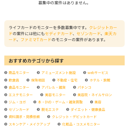
募集中の案件はありません。
ライフカードのモニターを多数募集中です。
クレジットカー
ド
の案件には他にも
セディナカード
、
セゾンカード
、
楽天カ
ード
、
ファミマTカード
のモニターの案件があります。
おすすめカテゴリから探す
商品モニター
アミューズメント施設
webサービス
飲食店
保険相談
不動産・住宅
ホテル・旅館
食品モニター
アパレル・雑貨
パチンコ
エステモニター
美容モニター
美容院・ネイルサロン
ジム・ヨガ
本・DVD・ゲーム・雑貨買取
美容
セゾンカード
脱毛エステ
ダイエット・健康食品
資料請求・見積依頼
クレジット・デビットカード
スキンケア・メイクアップ
化粧品・コスメモニター