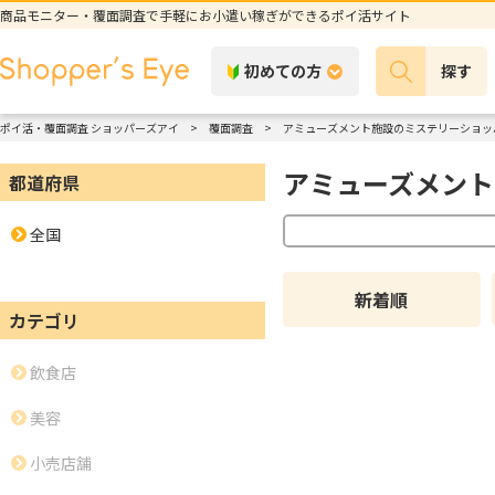
商品モニター・覆面調査で手軽にお小遣い稼ぎができるポイ活サイト
初めての方
探す
ポイ活・覆面調査 ショッパーズアイ
覆面調査
アミューズメント施設のミステリーショッ
アミューズメント
都道府県
全国
新着順
カテゴリ
飲食店
美容
小売店舗