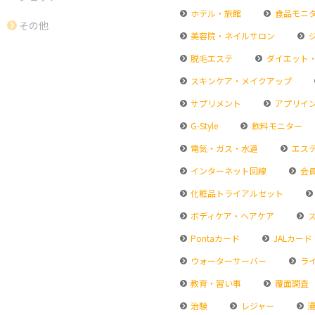
ホテル・旅館
食品モニ
その他
美容院・ネイルサロン
脱毛エステ
ダイエット
スキンケア・メイクアップ
サプリメント
アプリイ
G-Style
飲料モニター
電気・ガス・水道
エス
インターネット回線
会
化粧品トライアルセット
ボディケア・ヘアケア
ス
Pontaカード
JALカード
ウォーターサーバー
ラ
教育・習い事
覆面調査
治験
レジャー
漫